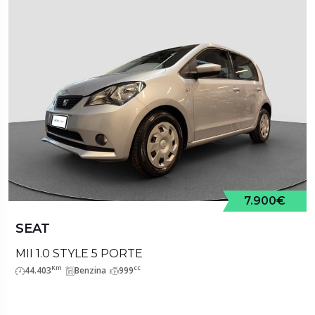
7.900€
SEAT
MII 1.0 STYLE 5 PORTE
Km
cc
44.403
Benzina
999