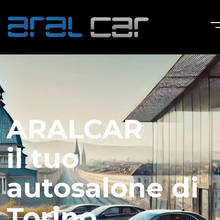
ARALCAR
il tuo
autosalone di
Torino