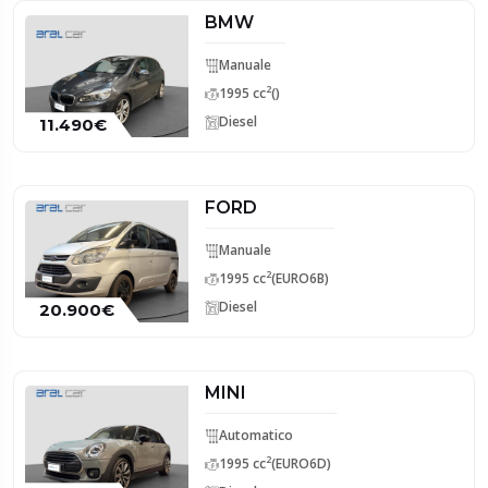
BMW
Manuale
2
1995 cc
()
Diesel
11.490€
FORD
Manuale
2
1995 cc
(EURO6B)
Diesel
20.900€
MINI
Automatico
2
1995 cc
(EURO6D)