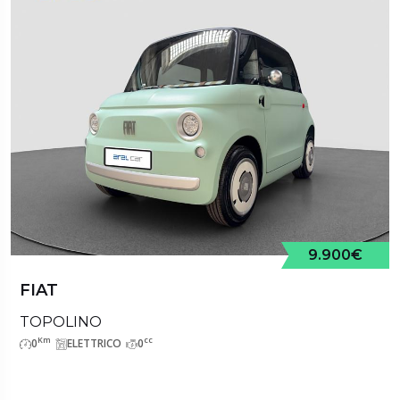
9.900€
FIAT
TOPOLINO
Km
cc
0
ELETTRICO
0