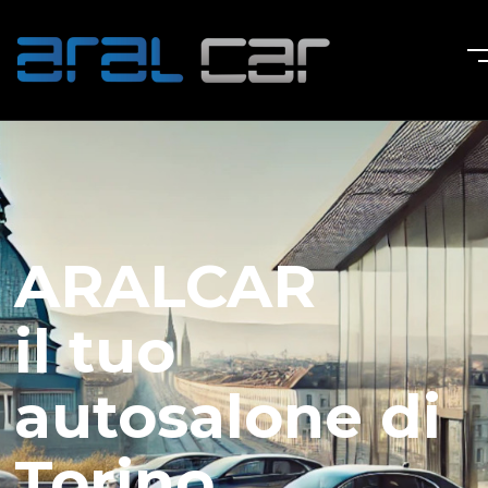
ARALCAR
il tuo
autosalone di
Torino