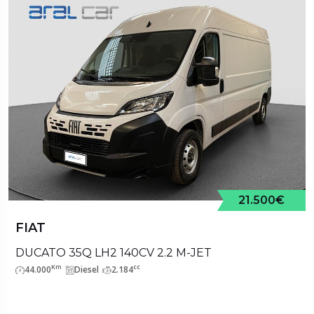
21.500€
FIAT
DUCATO 35Q LH2 140CV 2.2 M-JET
Km
cc
44.000
Diesel
2.184