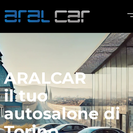
ARALCAR
il tuo
autosalone di
Torino