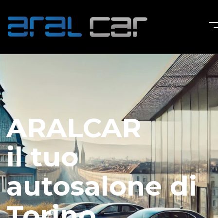
ARALCAR
il tuo
autosalone di
Torino