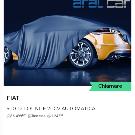
Chiamare
FIAT
500 1.2 LOUNGE 70CV AUTOMATICA
Km
cc
86.499
Benzina
1.242