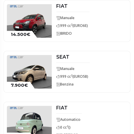
FIAT
Manuale
2
999 cc
(EURO6E)
IBRIDO
14.500€
SEAT
Manuale
2
999 cc
(EURO5B)
Benzina
7.900€
FIAT
Automatico
2
0 cc
()