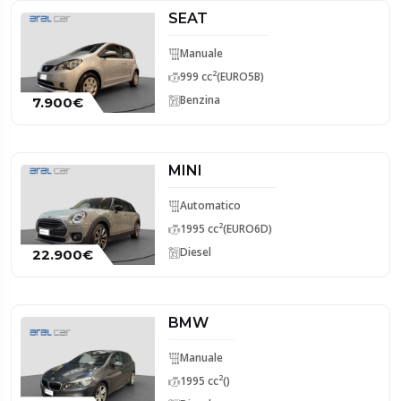
SEAT
Manuale
2
999 cc
(EURO5B)
Benzina
7.900€
MINI
Automatico
2
1995 cc
(EURO6D)
Diesel
22.900€
BMW
Manuale
2
1995 cc
()