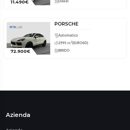
Diesel
11.490€
PORSCHE
Automatico
2
2995 cc
(EURO6D)
IBRIDO
72.900€
Azienda