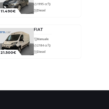
2
1995 cc
()
Diesel
11.490€
FIAT
Manuale
2
2184 cc
()
Diesel
21.500€