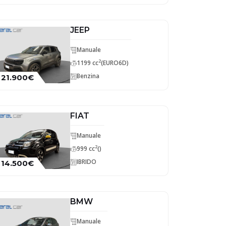
JEEP
Manuale
2
1199 cc
(EURO6D)
Benzina
21.900€
FIAT
Manuale
2
999 cc
()
IBRIDO
14.500€
BMW
Manuale