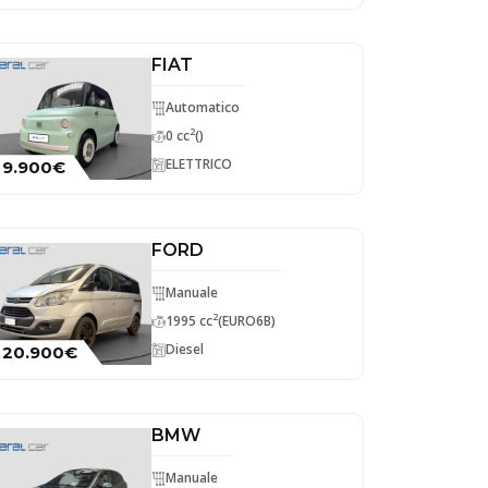
FIAT
Automatico
2
0 cc
()
ELETTRICO
9.900€
FORD
Manuale
2
1995 cc
(EURO6B)
Diesel
20.900€
BMW
Manuale