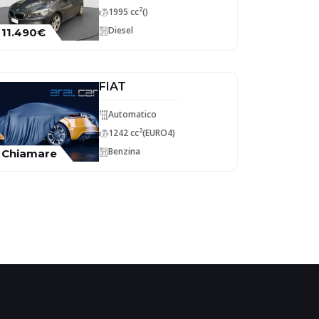
2
1995 cc
()
Diesel
11.490€
FIAT
Automatico
2
1242 cc
(EURO4)
Benzina
Chiamare