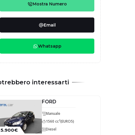
Mostra Numero
Email
Whatsapp
trebbero interessarti
FORD
Manuale
2
1560 cc
(EURO5)
Diesel
5.900€