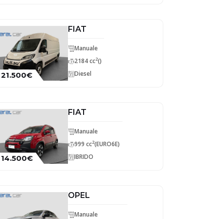
FIAT
Manuale
2
2184 cc
()
Diesel
21.500€
FIAT
Manuale
2
999 cc
(EURO6E)
IBRIDO
14.500€
OPEL
Manuale