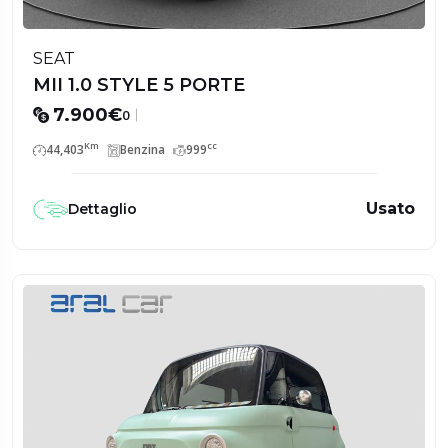
SEAT
MII 1.0 STYLE 5 PORTE
7.900€
0
Km
cc
44,403
Benzina
999
Usato
Dettaglio