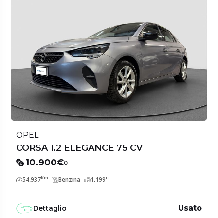
OPEL
CORSA 1.2 ELEGANCE 75 CV
10.900€
0
Km
cc
54,937
Benzina
1,199
Usato
Dettaglio