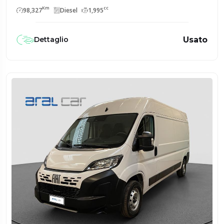
Km
cc
98,327
Diesel
1,995
Usato
Dettaglio