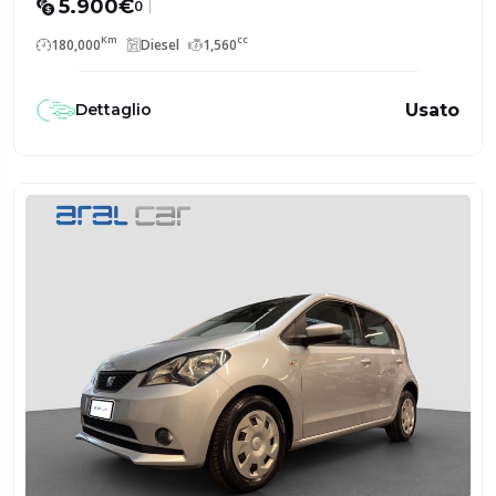
5.900€
0
Km
cc
180,000
Diesel
1,560
Usato
Dettaglio