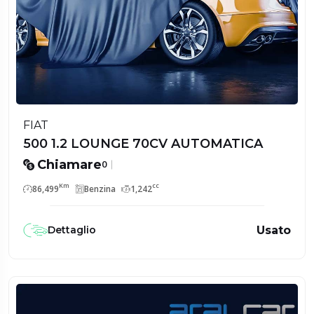
FIAT
500 1.2 LOUNGE 70CV AUTOMATICA
Chiamare
0
Km
cc
86,499
Benzina
1,242
Usato
Dettaglio