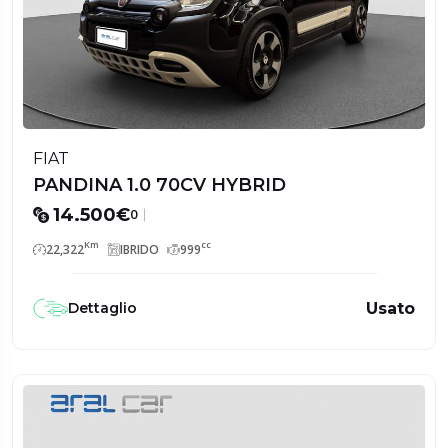
FIAT
PANDINA 1.0 70CV HYBRID
14.500€
0
Km
cc
22,322
IBRIDO
999
Usato
Dettaglio