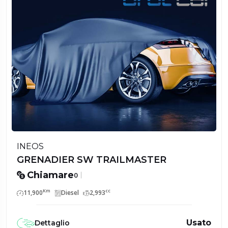
INEOS
GRENADIER SW TRAILMASTER
Chiamare
0
Km
cc
11,900
Diesel
2,993
Usato
Dettaglio