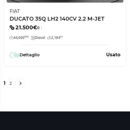
FIAT
DUCATO 35Q LH2 140CV 2.2 M-JET
21.500€
0
Km
cc
44,000
Diesel
2,184
Usato
Dettaglio
1
2