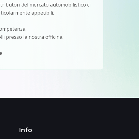
stributori del mercato automobilistico ci
rticolarmente appetibili.
 competenza.
li presso la nostra officina.
ze
Info