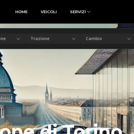
HOME
VEICOLI
SERVIZI
one
Trazione
Cambio
lone di Torino