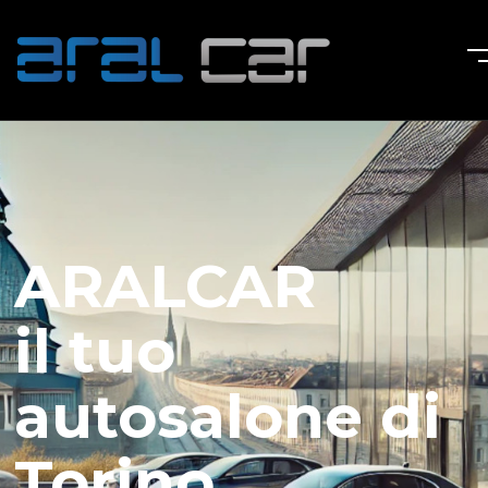
ARALCAR
il tuo
autosalone di
Torino